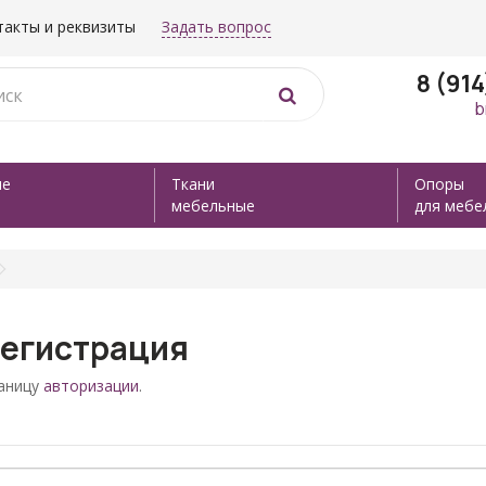
такты и реквизиты
Задать вопрос
8 (91
b
ые
Ткани
Опоры
мебельные
для мебе
егистрация
раницу
авторизации
.