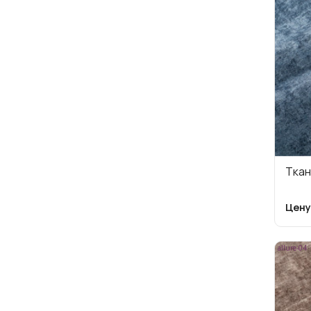
Ткан
Цену
allure-04