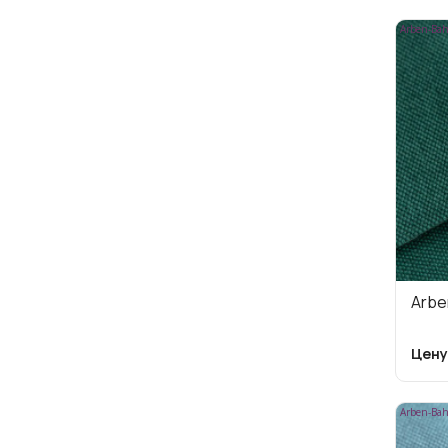
Arben-Bah
Arbe
Цену
Arben-Bah