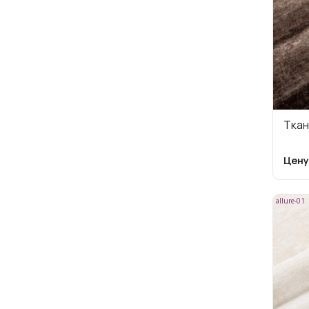
Ткан
Цену
allure-01