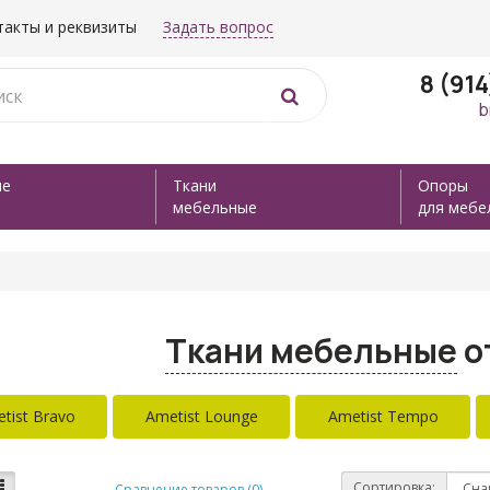
такты и реквизиты
Задать вопрос
8 (91
b
ые
Ткани
Опоры
мебельные
для мебе
Ткани мебельные
о
tist Bravo
Ametist Lounge
Ametist Tempo
Сортировка:
Сравнение товаров (0)