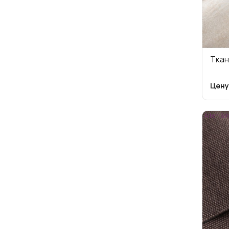
Ткан
Цену
Arben-Bah