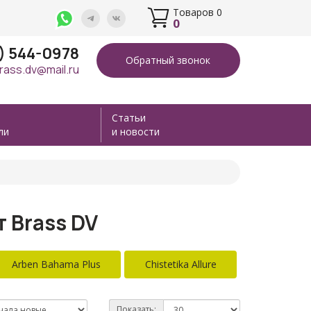
Товаров 0
0
4) 544-0978
Обратный звонок
rass.dv@mail.ru
Статьи
ли
и новости
т Brass DV
Arben Bahama Plus
Chistetika Allure
Показать: