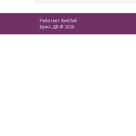
Работает
ВебЛаб
Брасс ДВ © 2026