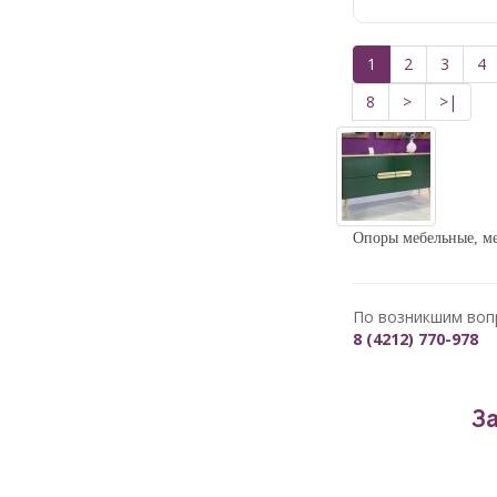
1
2
3
4
8
>
>|
Опоры мебельные, ме
По возникшим воп
8 (4212) 770-978
З