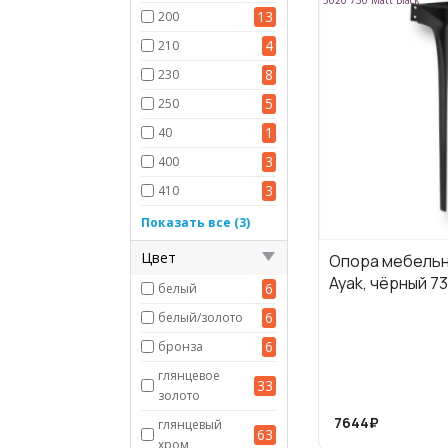
3020 730 Matt Black
13
200
4
210
8
230
5
250
1
40
3
400
3
410
1
710
Показать все (3)
5
730
Цвет
Опора мебельн
166
не указан
Ayak, чёрный 7
6
белый
6
белый/золото
6
бронза
глянцевое
33
золото
7644₽
глянцевый
63
хром