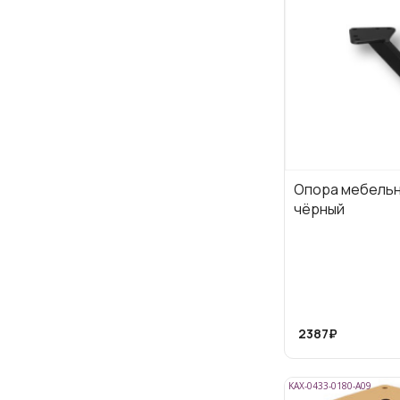
Опора мебельн
чёрный
2387₽
KAX-0433-0180-А09