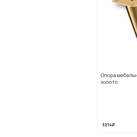
Опора мебельн
золото
3214₽