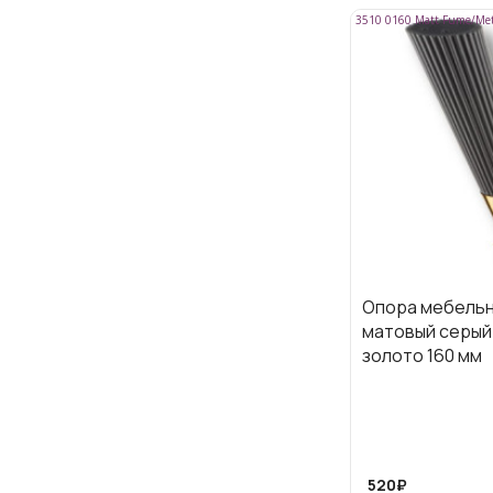
3510 0160 Matt Fume/Met
Опора мебельна
матовый серый
золото 160 мм
520₽