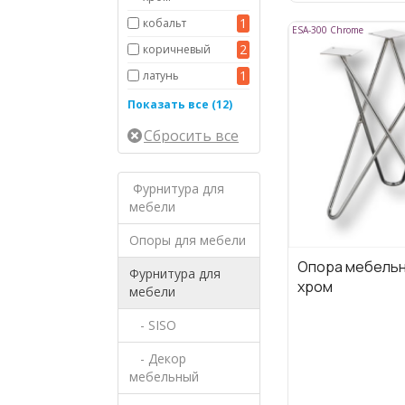
1
кобальт
ESA-300 Chrome
2
коричневый
1
латунь
матовое
Показать все (12)
14
золото
2
матовый хром
5
медь
Фурнитура для
4
не указан
мебели
2
никель
Опоры для мебели
1
серебро
Опора мебельн
Фурнитура для
3
серый
хром
мебели
старое
1
серебро
- SISO
1
хром
- Декор
51
чёрный
мебельный
чёрный/