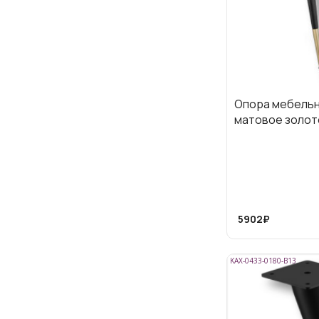
Опора мебельн
матовое золот
5902₽
KAX-0433-0180-B13