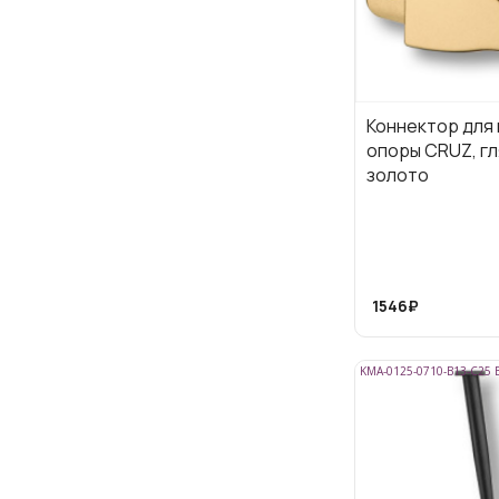
Коннектор для
опоры CRUZ, г
золото
1546₽
KMA-0125-0710-B13-C25 B