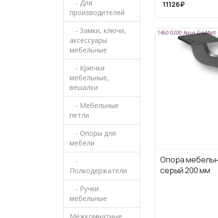
- Для
11126₽
2
глянцевое
производителей
золото
- Замки, ключи,
8
чёрный/золото
1460 0200 Aqua Gri Matt
аксессуары
мебельные
- Крючки
мебельные,
вешалки
- Мебельные
петли
- Опоры для
мебели
Опора мебельна
-
серый 200 мм
Полкодержатели
- Ручки
мебельные
Межкомнатные