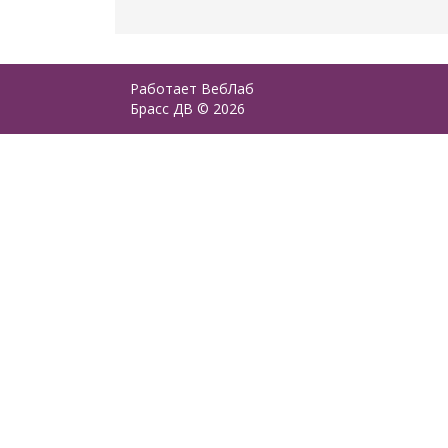
Работает
ВебЛаб
Брасс ДВ © 2026