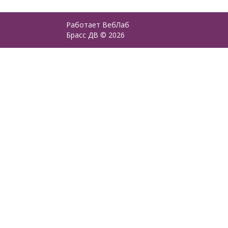
Работает
ВебЛаб
Брасс ДВ © 2026