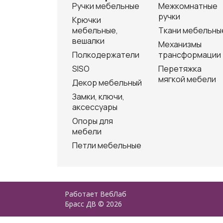
Ручки мебельные
Межкомнатные
ручки
Крючки
мебельные,
Ткани мебельны
вешалки
Механизмы
Полкодержатели
трансформации
SISO
Перетяжка
мягкой мебели
Декор мебельный
Замки, ключи,
аксессуары
Опоры для
мебели
Петли мебельные
Работает
ВебЛаб
Брасс ДВ © 2026