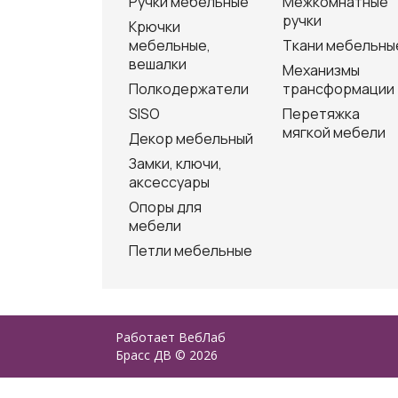
Ручки мебельные
Межкомнатные
ручки
Крючки
мебельные,
Ткани мебельны
вешалки
Механизмы
Полкодержатели
трансформации
SISO
Перетяжка
мягкой мебели
Декор мебельный
Замки, ключи,
аксессуары
Опоры для
мебели
Петли мебельные
Работает
ВебЛаб
Брасс ДВ © 2026